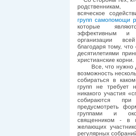
родственника
всяческое содейст
групп самопомощи р
которые являю
эффективным и "
организации все
благодаря тому, чт
десятилетиями прин
христианские корни.
Все, что нужно для
возможность несколь
собираться в каком
групп не требует 
никакого участия «с
собираются пр
предусмотреть фор
группами и око
священником - в 
желающих участнико
регулярных собраний