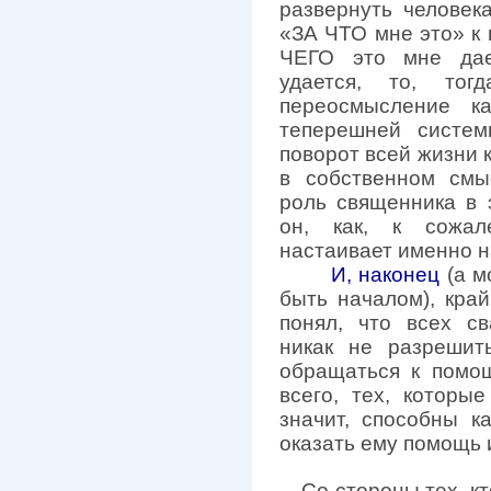
развернуть человек
«ЗА ЧТО мне это» к 
ЧЕГО это мне дае
удается, то, тог
переосмысление к
теперешней систем
поворот всей жизни к
в собственном смыс
роль священника в 
он, как, к сожал
настаивает именно н
И, наконец
(а м
быть началом), кра
понял, что всех с
никак не разрешит
обращаться к помощ
всего, тех, которы
значит, способны к
оказать ему помощь 
Со стороны тех, к