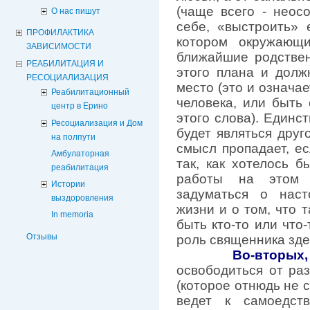
(чаще всего - неос
О нас пишут
себе, «выстроить» 
ПРОФИЛАКТИКА
котором окружающ
ЗАВИСИМОСТИ
ближайшие родствен
РЕАБИЛИТАЦИЯ И
этого плана и дол
РЕСОЦИАЛИЗАЦИЯ
место (это и означае
Реабилитационный
человека, или быть
центр в Ерино
этого слова). Един
Ресоциализация и Дом
будет являться друго
на полпути
смысл пропадает, ес
Амбулаторная
так, как хотелось б
реабилитация
работы на этом 
Истории
задуматься о нас
выздоровления
жизни и о том, что 
In memoria
быть кто-то или что-
Отзывы
роль священника зде
Во-вторых,
освободиться от ра
(которое отнюдь не 
ведет к самоедств