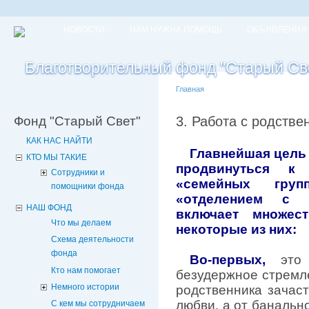
НОВОСТИ
НАМ НУЖНА ПОМОЩЬ
ОБЪЯВЛЕНИЯ
Главная
Фонд "Старый Свет"
3. Работа с родств
КАК НАС НАЙТИ
Главнейшая цель 
КТО МЫ ТАКИЕ
продвинуться к
Сотрудники и
«семейных груп
помощники фонда
«отделением с 
НАШ ФОНД
включает множест
Что мы делаем
некоторые из них:
Схема деятельности
фонда
Во-первых,
это в
Кто нам помогает
безудержное стремл
Немного истории
родственника зачас
любви, а от банально
С кем мы сотрудничаем