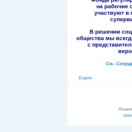
на рабочие 
участвуют в
суперви
В решении со
общества м
ы всегд
с представите
веро
См.: Сотру
English
Пожел
oldw