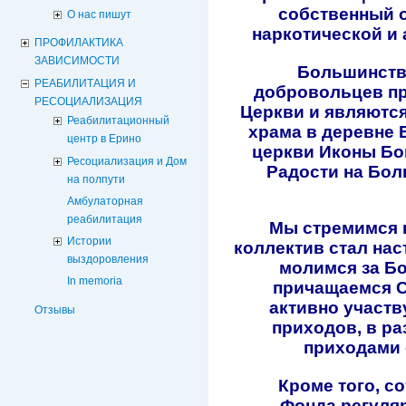
собственный 
О нас пишут
наркотической и 
ПРОФИЛАКТИКА
ЗАВИСИМОСТИ
Большинств
РЕАБИЛИТАЦИЯ И
добровольцев п
РЕСОЦИАЛИЗАЦИЯ
Церкви и являютс
Реабилитационный
храма в деревне 
центр в Ерино
церкви Иконы Бо
Ресоциализация и Дом
Радости на Бол
на полпути
Амбулаторная
реабилитация
Мы стремимся к
Истории
коллектив стал на
выздоровления
молимся за
Бо
In memoria
причащаемся С
активно участв
Отзывы
приходов, в р
приходами
Кроме того, с
Фонда регуля