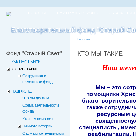
НОВОСТИ
НАМ НУЖНА ПОМОЩЬ
ОБЪЯВЛЕНИЯ
Главная
Фонд "Старый Свет"
КТО МЫ ТАКИЕ
КАК НАС НАЙТИ
Наш теле
КТО МЫ ТАКИЕ
Сотрудники и
помощники фонда
Мы – это сот
НАШ ФОНД
помощники Хрис
Что мы делаем
благотворительно
Схема деятельности
также сотрудни
фонда
ресурсным ц
Кто нам помогает
священнослуж
Немного истории
специалисты, имею
реабилитации.
Н
С кем мы сотрудничаем