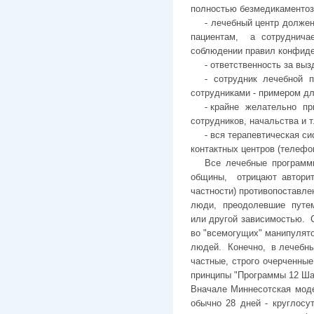
полностью безмедикаментоз
- лечебный центр долже
пациентам, а сотруднича
соблюдении правил конфиде
- ответственность за вы
- сотрудник лечебно
сотрудниками - примером д
- крайне желательно при
сотрудников, начальства и т
- вся терапевтическая с
контактных центров (телефо
Все лечебные программ
общины, отрицают авторит
частности) противопоставле
люди, преодолевшие путем 
или другой зависимостью. С
во "всемогущих" манипулято
людей. Конечно, в лечебных
частные, строго очерченны
принципы "Программы 12 Ша
Вначале Миннесотская моде
обычно 28 дней - круглосу