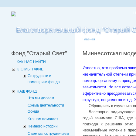
Н
Главная
Фонд "Старый Свет"
Миннесотская мод
КАК НАС НАЙТИ
Известно, что проблема зав
КТО МЫ ТАКИЕ
незначительной степени при
Сотрудники и
помощь организму в преодол
помощники фонда
зависимости. Но все осталь
НАШ ФОНД
эффективно преодолеваться 
Что мы делаем
структур, социологов и т.д.
Схема деятельности
Обращаясь к изучению о
фонда
Бесспорно лидирующее п
годы) занимали США, где 
Кто нам помогает
подхода к решению этих 
Немного истории
необычайные успехи в прео
С кем мы сотрудничаем