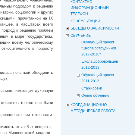
х наркоманов», «Анонимных
КОНТАКТНО-
нальным подходом к решению
ИНФОРМАЦИОННЫЙ
иатрии, социологии и других
ТЕЛЕФОН
исимым», прочитанной на IX
КОНСУЛЬТАЦИИ
чайшее, в масштабах всего
БЕСЕДЫ О ЗАВИСИМОСТИ
й подход к решению проблем
ОБУЧЕНИЕ
нным в мире государством,
жающих всему человеческому
Обучающий проект
 относительного к приросту
"Школа сотрудников
2017-2018"
Школа добровольцев
2012-2013
вилась попыткой объединить
Обучающий проект
наук.
2011-2012
Стажировки
леванием, имеющим духовную
Очное обучение
 дефектов (позже они были
КООРДИНАЦИОННО-
МЕТОДИЧЕСКАЯ РАБОТА
доровлению при готовности
исимость от любых веществ,
 по Миннесотской модели -