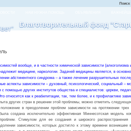
Поиск 
ОВОСТИ
НАМ НУЖНА ПОМОЩЬ
ОБЪЯВЛЕНИЯ
ВАЖНЕЙШИ
Благотворительный фонд "Стар
ель
исимостей вообще, и в частности химической зависимости (алкоголизма 
надлежит медицине, наркологии. Задачей медицины является, в основном
ении абстинентного синдрома – а также лечение разрушительных после
ные аспекты зависимости – духовный, психологический, социальный – 
с помощью других институтов общества и специалистов: церкви, педаг
 Это относится как к реабилитации, так, тем более, и к профилактике зави
пыта других стран в решении этой проблемы, можно отметить следующе
оложение в преодолении проблем зависимости на протяжении трех д
была создана исключительно эффективная Миннесотская модель ком
проблем. Стимулом для ее создания и широкого распространения 
долении зависимости, которых достигло к этому времени возникшее 