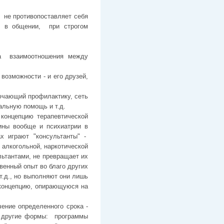
 не противопоставляет себя
ь в общении, при строгом
а взаимоотношения между
возможности - и его друзей,
ючающий профилактику, сеть
альную помощь и т.д.
концепцию терапевтической
ины вообще и психиатрии в
мах играют "консультанты" -
алкогольной, наркотической
льтантами, не превращает их
венный опыт во благо других
т.д., но выполняют они лишь
 концепцию, опирающуюся на
ение определенного срока -
 и другие формы: программы