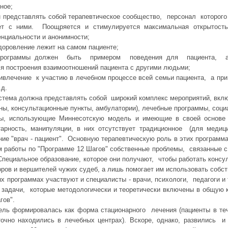
ное;
н представлять собой терапевтическое сообщество, персонал которого
ет с ними. Поощряется и стимулируется максимальная открытост
нциальности и анонимности;
здоровление лежит на самом пациенте;
й программы должен быть примером поведения для пациента, 
ля построения взаимоотношений пациента с другими людьми;
влечение к участию в лечебном процессе всей семьи пациента, а при 
.д.
истема должна представлять собой широкий комплекс мероприятий, вкл
ны, консультационные пункты, амбулатории), лечебные программы, соци
ы, использующие Миннесотскую модель и имеющие в своей основе 
арность, манипуляции, в них отсутствует традиционное (для медиц
ние "врач - пациент". Основную терапевтическую роль в этих програм
работы по "Программе 12 Шагов" собственные проблемы, связанные с 
пециальное образование, которое они получают, чтобы работать консу
ров и вершителей чужих судеб, а лишь помогает им использовать собст
 программах участвуют и специалисты - врачи, психологи, педагоги и 
е задачи, которые методологически и теоретически включены в общую
гов".
ль формировалась как форма стационарного лечения (пациенты в теч
точно находились в лечебных центрах). Вскоре, однако, развились