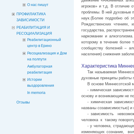
движение «Анонимных алко
О нас пишут
игроков» и т.д. В отличие
проблемы. В ней духовные п
ПРОФИЛАКТИКА
наук.(Более подробно об э
ЗАВИСИМОСТИ
Рождественских чтениях, 
РЕАБИЛИТАЦИЯ И
государства, распростране
РЕСОЦИАЛИЗАЦИЯ
наркомании и алкоголизма
Реабилитационный
которому в течение более 
центр в Ерино
сообществу болезней – алк
Ресоциализация и Дом
населения) снижения заболе
на полпути
Характеристика Минне
Амбулаторная
Так называемая Миннесо
реабилитация
духовные принципы работы г
Истории
В основе Миннесотской 
выздоровления
- химическая зависимос
In memoria
основу и возникающим не по
- химическая зависимо
Отзывы
названы созависимостью) и 
- зависимость невозмо
человека к такому повороту
- у человека, страдающ
изменяющих сознание, вол