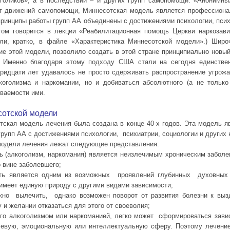
голиков», а в последствии – и других групп самопомощи: «Анонимны
 от движений самопомощи, Миннесотская модель является профессио
ринципы работы групп АА объединены с достижениями психологии, псих
том говорится в лекции «Реабилитационная помощь Церкви наркозав
или, кратко, в файле «Характеристика Миннесотской модели».) Широ
ние этой модели, позволило создать в этой стране принципиально новы
. Именно благодаря этому подходу США стали на сегодня единстве
тридцати лет удавалось не просто сдерживать распространение угро
оголизма и наркомании, но и добиваться абсолютного (а не только
ваемости ими.
сотской модели
тская модель лечения была создана в конце 40-х годов. Эта модель я
рупп АА с достижениями психологии, психиатрии, социологии и других 
модели лечения лежат следующие представления:
ть (алкоголизм, наркомания) является неизлечимым хроническим забо
 вине заболевшего;
сть является одним из возможных проявлений глубинных духовных
имеет единую природу с другими видами зависимости;
жно вылечить, однако возможен поворот от развития болезни к выз
 и желании отказаться для этого от своеволия;
его алкоголизмом или наркоманией, легко может сформироваться зав
евую, эмоциональную или интеллектуальную сферу. Поэтому лечение