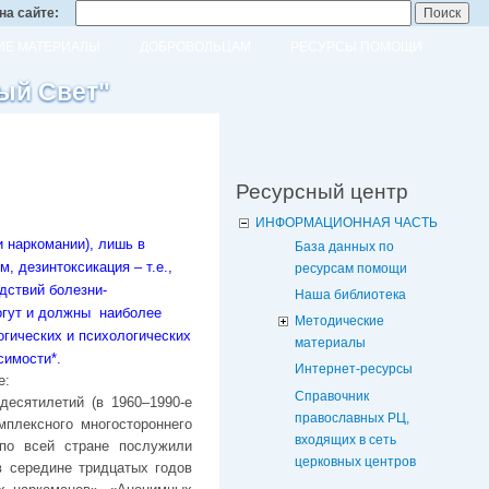
на сайте:
Е МАТЕРИАЛЫ
ДОБРОВОЛЬЦАМ
РЕСУРСЫ ПОМОЩИ
ый Свет"
Ресурсный центр
ИНФОРМАЦИОННАЯ ЧАСТЬ
и наркомании), лишь в
База данных по
, дезинтоксикация – т.е.,
ресурсам помощи
дствий болезни-
Наша библиотека
могут и должны наиболее
Методические
огических и психологических
материалы
симости*.
Интернет-ресурсы
е:
Справочник
есятилетий (в 1960–1990-е
православных РЦ,
плексного многостороннего
входящих в сеть
по всей стране послужили
церковных центров
в середине тридцатых годов