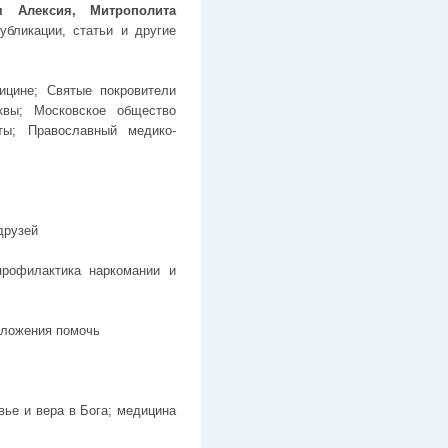
я Алексия, Митрополита
бликации, статьи и другие
ицине; Святые покровители
квы; Московское общество
ты; Православный медико-
друзей
(профилактика наркомании и
дложения помочь
вье и вера в Бога; медицина