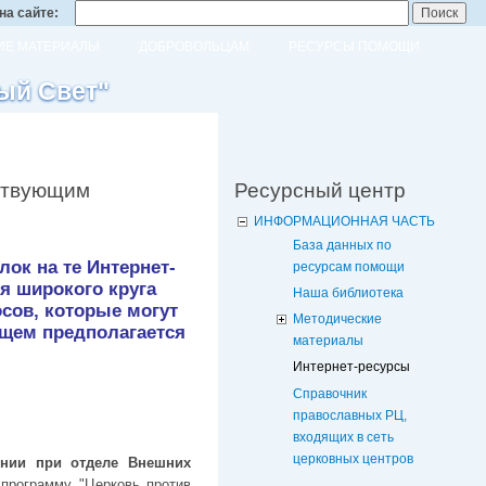
на сайте:
Е МАТЕРИАЛЫ
ДОБРОВОЛЬЦАМ
РЕСУРСЫ ПОМОЩИ
ый Свет"
ствующим
Ресурсный центр
ИНФОРМАЦИОННАЯ ЧАСТЬ
База данных по
ок на те Интернет-
ресурсам помощи
я широкого круга
Наша библиотека
сов, которые могут
Методические
щем предполагается
материалы
Интернет-ресурсы
Справочник
православных РЦ,
входящих в сеть
церковных центров
онии при отделе Внешних
 программу "Церковь против