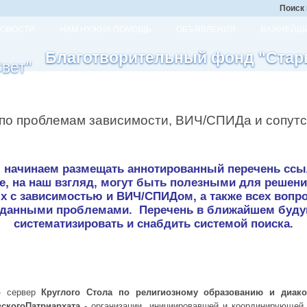
Поиск 
ОВОСТИ
НАМ НУЖНА ПОМОЩЬ
ОБЪЯВЛЕНИЯ
ВАЖНЕЙШИ
Благотворительный фонд "Стар
 по проблемам зависимости, ВИЧ/СПИДа и сопут
 начинаем размещать аннотированный перечень ссыл
е, на наш взгляд, могут быть полезными для решени
х с зависимостью и ВИЧ/СПИДом, а также всех вопро
 с данными проблемами. Перечень в ближайшем буду
систематизировать и снабдить системой поиска.
 сервер
Круглого Стола по религиозному образованию и диак
вскогоПатриархата
- организации, инициировавшей и координирующей