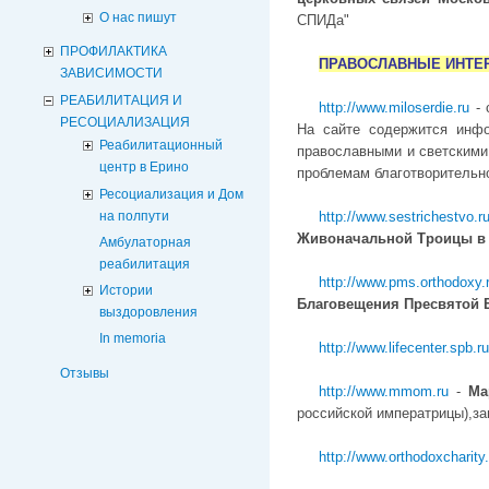
О нас пишут
СПИДа"
ПРОФИЛАКТИКА
ПРАВОСЛАВНЫЕ ИНТЕ
ЗАВИСИМОСТИ
РЕАБИЛИТАЦИЯ И
http://www.miloserdie.ru
- 
РЕСОЦИАЛИЗАЦИЯ
На сайте содержится инфо
Реабилитационный
православными и светскими
центр в Ерино
проблемам благотворительн
Ресоциализация и Дом
на полпути
http://www.sestrichestvo.r
Живоначальной Троицы в
Амбулаторная
реабилитация
http://www.pms.orthodoxy.
Истории
Благовещения Пресвятой 
выздоровления
In memoria
http://www.lifecenter.spb.ru
Отзывы
http://www.mmom.ru
-
Ма
российской императрицы),за
http://www.orthodoxcharity.