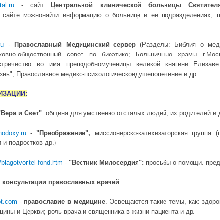
tal.ru
- сайт
Центральной клинической больницы Святител
 сайте можнонайти информацию о больнице и ее подразделениях, пу
ru
-
Православный Медицинский сервер
(Разделы: Библия о мед
рковно-общественный совет по биоэтике; Больничные храмы г.Мос
стричество во имя преподобномученицы великой княгини Елизаве
знь"; Православное медико-психологическоедушепопечение и др.
ИЗАЦИИ:
"Вера и Свет"
: общинa для умственно отсталых людей, их родителей и 
thodoxy.ru
-
"Преображение",
миссионерско-катехизаторская группа 
и подростков др.)
/blagotvoritel-fond.htm
-
"Вестник Милосердия":
просьбы о помощи, пре
-
консультации православных врачей
ot.com
-
православие в медицине
. Освещаются такие темы, как: здоро
цины и Церкви; роль врача и священника в жизни пациента и др.