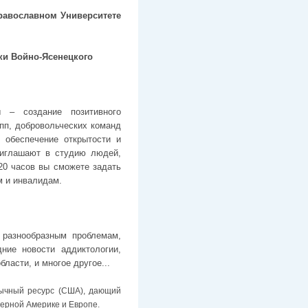
равославном Университете
ки Войно-Ясенецкого
 – создание позитивного
пп, добровольческих команд
 обеспечение открытости и
риглашают в студию людей,
20 часов вы сможете задать
м и инвалидам.
 разнообразным проблемам,
ие новости аддиктологии,
ласти, и многое другое...
ычный ресурс (США), дающий
ерной Америке и Европе.