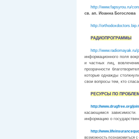
http://www.fapsyrou.ru/co
св. ап. Иоанна Богослова
http://orthodoxdoctors.bip.
РАДИОПРОГРАММЫ
http://www.radiomayak.ru/
информационного поля вокр
и частных лиц, вовлечени
прозрачности благотворит
которые однажды столкнули
свои вопросы тем, кто спас
РЕСУРСЫ ПО ПРОБЛЕ
http://www.drugfree.org/joi
касающимся зависимости.
информацию о государственн
http://www.lifeinsurancequ
возможность познакомиться с