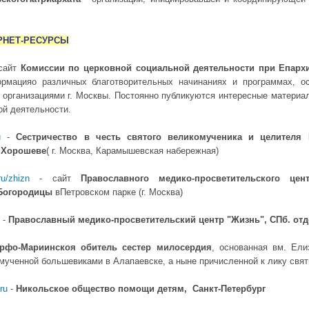
РНЕТ-РЕСУРСЫ
сайт
Комиссии по церковной социальной деятельности при Епарх
рмацияо различных благотворительных начинаниях и программах, 
 организациями г. Москвы. Постоянно публикуются интересные материа
ой деятельности.
u
-
Сестричество в честь святого великомученика и целителя
 Хорошеве
( г. Москва, Карамышевская набережная)
ru/zhizn
- сайт
Православного медико-просветительского це
Богородицы
вПетровском парке (г. Москва)
-
Православный медико-просветительский центр "Жизнь", СПб. от
рфо-Мариинскоя обитель сестер милосердия
, основанная вм. Ели
мученной большевиками в Алапаевске, а ныне причисленной к лику свят
ru
-
Никольское общество помощи детям, Санкт-Петербург