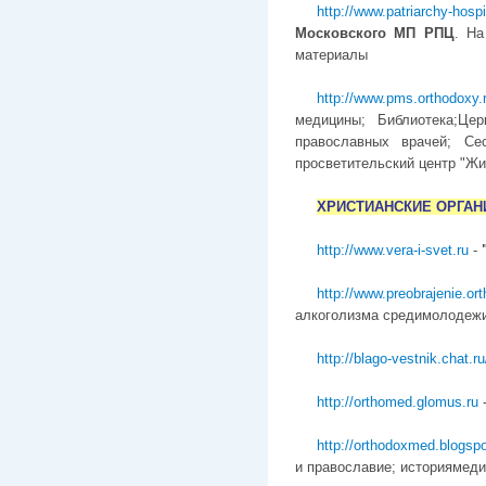
http://www.patriarchy-hospi
Московского МП РПЦ
. На
материалы
http://www.pms.orthodoxy.
медицины; Библиотека;Це
православных врачей; Се
просветительский центр "Жи
ХРИСТИАНСКИЕ ОРГАН
http://www.vera-i-svet.ru
-
http://www.preobrajenie.or
алкоголизма средимолодежи 
http://blago-vestnik.chat.ru
http://orthomed.glomus.ru
http://orthodoxmed.blogsp
и православие; историямеди