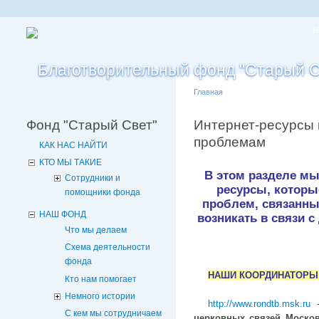
Н
Главная
Фонд "Старый Свет"
Интернет-ресурсы
проблемам
КАК НАС НАЙТИ
КТО МЫ ТАКИЕ
В этом разделе мы
Сотрудники и
ресурсы, которы
помощники фонда
проблем, связанны
НАШ ФОНД
возникать в связи
Что мы делаем
Схема деятельности
фонда
НАШИ КООРДИНАТОРЫ
Кто нам помогает
Немного истории
http://www.rondtb.msk.ru
-
С кем мы сотрудничаем
церковных связей Моско