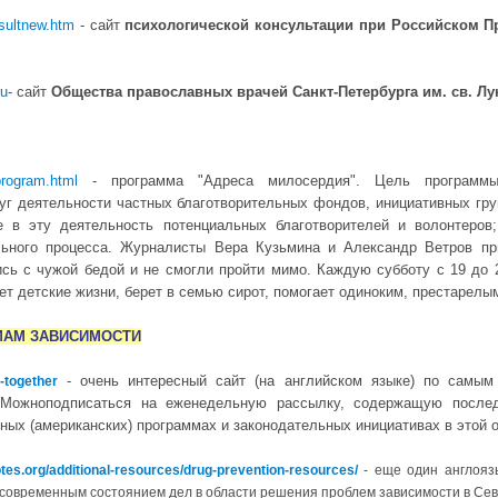
nsultnew.htm
- сайт
психологической консультации при Российском П
ru
- сайт
Общества православных врачей Санкт-Петербурга им. св. Лу
program.html
- программа "Адреса милосердия". Цель программы
уг деятельности частных благотворительных фондов, инициативных гру
е в эту деятельность потенциальных благотворителей и волонтеров;
ельного процесса. Журналисты Вера Кузьмина и Александр Ветров п
сь с чужой бедой и не смогли пройти мимо. Каждую субботу с 19 до 
ает детские жизни, берет в семью сирот, помогает одиноким, престарелы
МАМ ЗАВИСИМОСТИ
- очень интересный сайт (на английском языке) по самым
n-together
 Можноподписаться на еженедельную рассылку, содержащую последн
ых (американских) программах и законодательных инициативах в этой об
otes.org/additional-resources/drug-prevention-resources/
- еще один англояз
 современным состоянием дел в области решения проблем зависимости в Сев