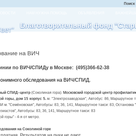
Поиск 
ОВОСТИ
НАМ НУЖНА ПОМОЩЬ
ОБЪЯВЛЕНИЯ
ВАЖНЕЙШИ
Благотворительный фонд "Стар
ование на ВИЧ
инии по ВИЧ/СПИДу в Москве: (495)366-62-38
нонимного обследования на ВИЧ/СПИД.
ный СПИД–центр
(Соколиная гора).
Московский городской центр профилакти
й горы, дом 15 корпус 5.
м. "Электрозаводская", Автобус: 86, Маршрутное 
И м. "Семёновская", Автобусы: 83, 36, 141, Маршрутное такси: 83, Остановка "
узиастов", Автобусы: 83, 36, 141, Маршрутное такси: 83
й горы" - 4-я от метро.
едования на Соколиной горе
платная. Результатов на руки не дают.