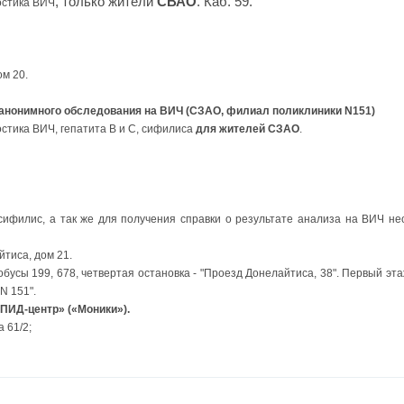
, только жители
СВАО
. Каб. 59.
остика ВИЧ
ом 20.
 анонимного обследования на ВИЧ (СЗАО, филиал поликлиники N151)
стика ВИЧ, гепатита В и С, сифилиса
для жителей СЗАО
.
сифилис, а так же для получения справки о результате анализа на ВИЧ н
йтиса, дом 21.
обусы 199, 678, четвертая остановка - "Проезд Донелайтиса, 38". Первый эт
N 151".
ПИД-центр» («Моники»).
 61/2;