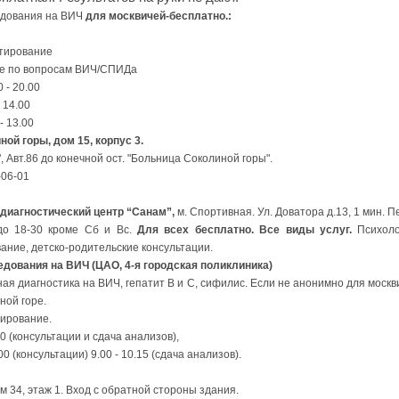
едования на ВИЧ
для москвичей-бесплатно.:
ьтирование
ие по вопросам ВИЧ/СПИДа
 - 20.00
.00
3.00
ной горы, дом 15, корпус 3.
, Авт.86 до конечной ост. "Больница Соколиной горы".
-06-01
диагностический центр “Санам”,
м. Спортивная. Ул. Доватора д.13, 1 мин. 
до 18-30 кроме Сб и Вс.
Для всех бесплатно. Все виды услуг.
Психоло
ание, детско-родительские консультации.
едования на ВИЧ (ЦАО, 4-я городская поликлиника)
я диагностика на ВИЧ, гепатит В и С, сифилис. Если не анонимно для москв
ной горе.
тирование.
00 (консультации и сдача анализов),
сультации) 9.00 - 10.15 (сдача анализов).
ом 34, этаж 1. Вход с обратной стороны здания.