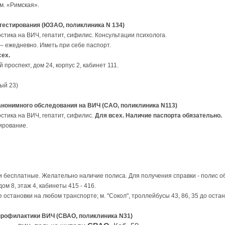
м. «Римская».
 тестирования (ЮЗАО, поликлиника N 134)
тика на ВИЧ, гепатит, сифилис. Консультации психолога.
 – ежедневно. Иметь при себе паспорт.
сех.
 проспект, дом 24, корпус 2, кабинет 111.
ый 23)
 анонимного обследования на ВИЧ (САО, поликлиника N113)
стика на ВИЧ, гепатит, сифилис.
Для всех. Наличие паспорта обязательно.
тирование.
и бесплатные. Желательно наличие полиса. Для получения справки - полис о
дом 8, этаж 4, кабинеты 415 - 416.
 остановки на любом транспорте; м. "Сокол", троллейбусы 43, 86, 35 до остано
профилактики ВИЧ (СВАО, поликлиника N31)