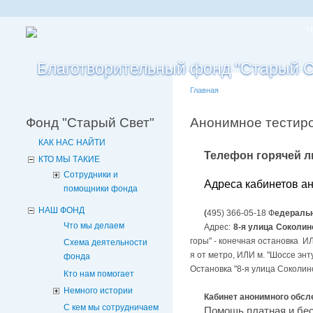
Н
Главная
Фонд "Старый Свет"
Анонимное тестир
КАК НАС НАЙТИ
Телефон горячей л
КТО МЫ ТАКИЕ
Сотрудники и
Адреса кабинетов а
помощники фонда
НАШ ФОНД
(
495) 366-05-18 Ф
едераль
Что мы делаем
Адрес:
8-я
улица Соколино
горы" - конечная остановка ИЛ
Схема деятельности
я от метро, ИЛИ м. "Шоссе энт
фонда
Остановка "8-я улица Соколино
Кто нам помогает
Немного истории
Кабинет анонимного обсл
С кем мы сотрудничаем
Помощь платная и бес