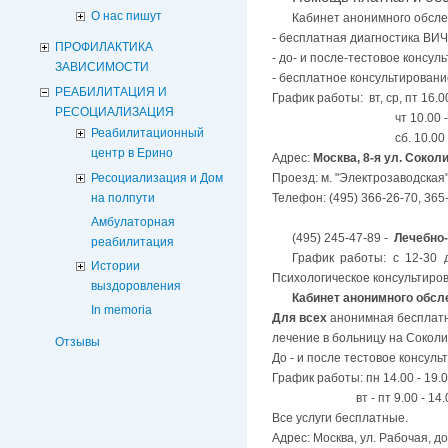
О нас пишут
Кабинет анонимного обсл
- бесплатная диагностика ВИЧ
ПРОФИЛАКТИКА
- до- и после-тестовое консул
ЗАВИСИМОСТИ
- бесплатное консультирован
РЕАБИЛИТАЦИЯ И
График работы: вт, ср, пт 16.00
РЕСОЦИАЛИЗАЦИЯ
чт 10.00 - 14
Реабилитационный
сб. 10.00 - 1
центр в Ерино
Адрес:
Москва, 8-я ул. Соколи
Ресоциализация и Дом
Проезд: м. "Электрозаводская"
на полпути
Телефон: (495) 366-26-70, 365
Амбулаторная
(495) 245-47-89 -
Лечебно-
реабилитация
График работы: с 12-30 
Истории
Психологическое консультиров
выздоровления
Кабинет анонимного обсл
In memoria
Для всех
анонимная бесплатна
лечение в больницу на Соколи
Отзывы
До - и после тестовое консуль
График работы: пн 14.00 - 19.
вт - пт 9.00 - 14.00 (кон
Все услуги бесплатные.
Адрес: Москва, ул. Рабочая, д