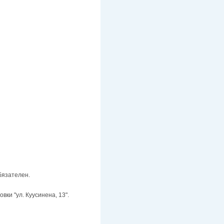
бязателен.
вки "ул. Куусинена, 13".