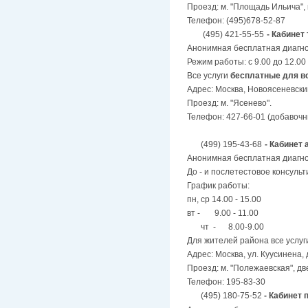
Проезд: м. "Площадь Ильича", 
Телефон: (495)678-52-87
(495) 421-55-55
- Кабинет
Анонимная бесплатная диагнос
Режим работы: с 9.00 до 12.00
Все услуги
бесплатные для в
Адрес: Москва, Новоясеневский
Проезд: м. "Ясенево".
Телефон: 427-66-01 (добавочн
(499) 195-43-68
- Кабинет
Анонимная бесплатная диагно
До - и послетестовое консуль
График работы:
пн, ср 14.00 - 15.00
вт - 9.00 - 11.00
чт - 8.00-9.00
Для жителей района все услуг
Адрес: Москва, ул. Куусинена, 
Проезд: м. "Полежаевская", две
Телефон: 195-83-30
(495) 180-75-52
- Кабинет 