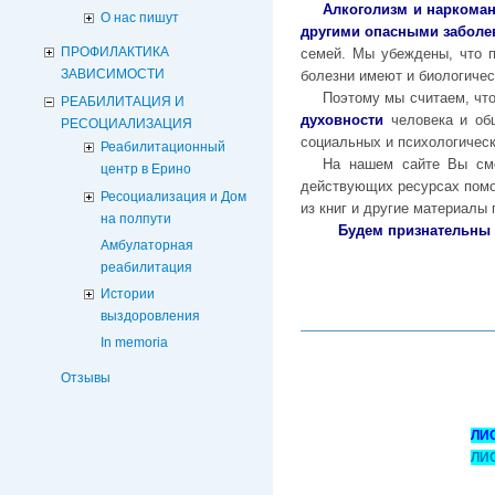
Алкоголизм и наркоман
О нас пишут
другими опасными забол
ПРОФИЛАКТИКА
семей. Мы убеждены, что п
ЗАВИСИМОСТИ
болезни имеют и биологичес
Поэтому мы считаем, чт
РЕАБИЛИТАЦИЯ И
духовности
человека и об
РЕСОЦИАЛИЗАЦИЯ
социальных и психологичес
Реабилитационный
На нашем сайте Вы смо
центр в Ерино
действующих ресурсах помо
Ресоциализация и Дом
из книг и другие материалы
на полпути
Будем признательны 
Амбулаторная
реабилитация
Истории
выздоровления
In memoria
Отзывы
ЛИ
ЛИ