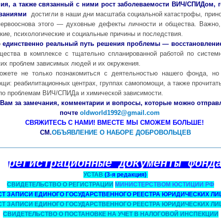
ия, а также связанный с ними рост заболеваемости ВИЧ/СПИДом, г
еваниями
достигли в наши дни масштаба социальной катастрофы, прин
ервооснова этого — духовные дефекты личности и общества. Важно, 
кие, психологические и социальные причины и последствия.
о
единственно реальный путь решения проблемы — восстановление
щества в комплексе с тщательно спланированной работой по систем
ких проблем зависимых людей и их окружения.
жете не только познакомиться с деятельностью нашего фонда, но
щи: реабилитационных центрах, группах самопомощи, а также прочитать
 по проблемам ВИЧ/СПИДа и химической зависимости.
Вам за замечания, комментарии и вопросы, которые можно отправ
почте
oldworld1992@gmail.com
СВЯЖИТЕСЬ С НАМИ! ВМЕСТЕ МЫ СМОЖЕМ БОЛЬШЕ!
СМ.
ОБЪЯВЛЕНИЕ О НАБОРЕ ДОБРОВОЛЬЦЕВ
регистрационные документы фонд
УСТАВ
(3-я редакция)
СВИДЕТЕЛЬСТВО О РЕГИСТРАЦИИ
МИНИСТЕРСТВОМ ЮСТИЦИИ РФ
СТ ЗАПИСИ ЕДИНОГО ГОСУДАРСТВЕННОГО РЕЕСТРА ЮРИДИЧЕСКИХ ЛИ
СТ ЗАПИСИ ЕДИНОГО ГОСУДАРСТВЕННОГО РЕЕСТРА ЮРИДИЧЕСКИХ ЛИ
СВИДЕТЕЛЬСТВО О ПОСТАНОВКЕ НА УЧЕТ В НАЛОГОВОЙ ИНСПЕКЦИИ