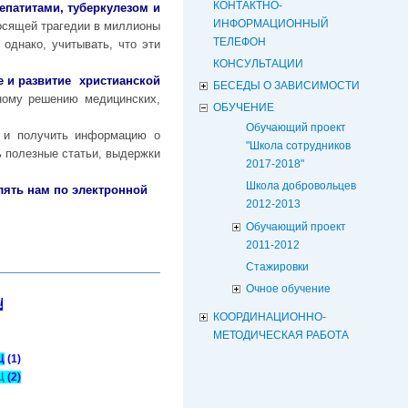
КОНТАКТНО-
епатитами, туберкулезом и
ИНФОРМАЦИОННЫЙ
осящей трагедии в миллионы
ТЕЛЕФОН
однако, учитывать, что эти
КОНСУЛЬТАЦИИ
 и развитие христианской
БЕСЕДЫ О ЗАВИСИМОСТИ
ному решению медицинских,
ОБУЧЕНИЕ
Обучающий проект
 и получить информацию о
"Школа сотрудников
 полезные статьи, выдержки
2017-2018"
Школа добровольцев
лять нам по электронной
2012-2013
Обучающий проект
2011-2012
Стажировки
Очное обучение
а
КООРДИНАЦИОННО-
МЕТОДИЧЕСКАЯ РАБОТА
Ц
(1)
Ц
(2)